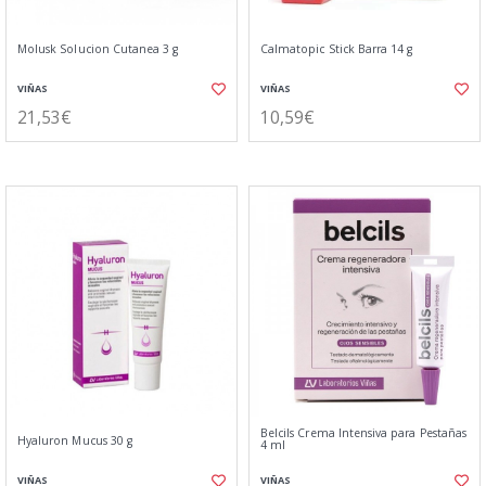
Molusk Solucion Cutanea 3 g
Calmatopic Stick Barra 14 g
VIÑAS
VIÑAS
21,53€
10,59€
Belcils Crema Intensiva para Pestañas
Hyaluron Mucus 30 g
4 ml
VIÑAS
VIÑAS