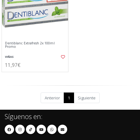
Dentiblanc Extrafresh 2x 100ml
Promo
VIÑAS
11,97€
Anterior
1
Siguiente
Síguenos en: