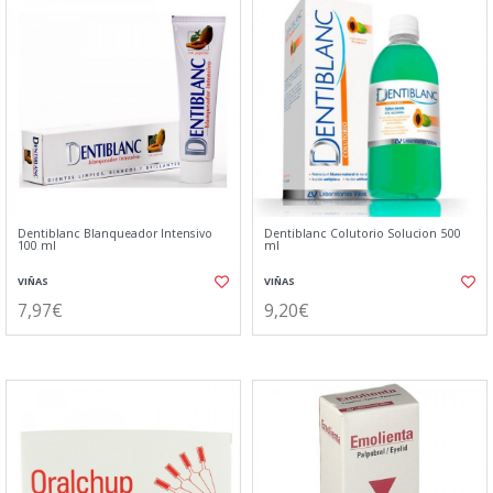
Dentiblanc Blanqueador Intensivo
Dentiblanc Colutorio Solucion 500
100 ml
ml
VIÑAS
VIÑAS
7,97€
9,20€