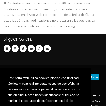
El Vendedor se reserva el derecho a modificar las presentes
Condiciones en cualquier momento, publicando la versión
actualizada en el Sitio Web con indicación de la fecha de última
actualización. Las modificaciones no afectarán a los pedidos ya
confirmados con anterioridad a su entrada en vigor.
Síguenos en:
Este portal web utiliza cookies propias con finalidad
técnica, y para realizar estadísticas de uso Web, las
cookies se usan para la personalización de anuncios
que en ningún caso hacen identificable al usuario no
Contacto
Aviso Legal
Condiciones de compra
Política de envíos
Política de devolución
Política de Privacidad
recaba ni cede datos de carácter personal de los
Política de Cookies
Sitemap