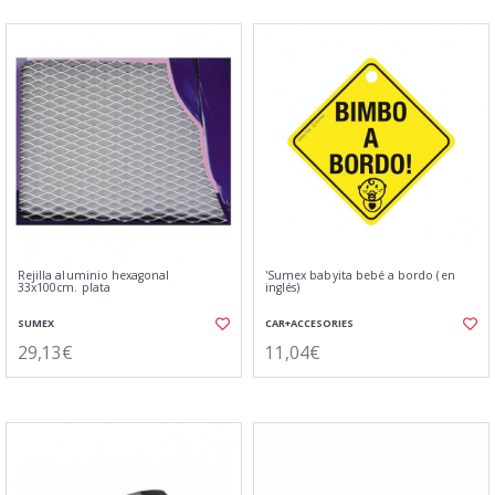
Rejilla aluminio hexagonal
'Sumex babyita bebé a bordo (en
33x100cm. plata
inglés)
SUMEX
CAR+ACCESORIES
29,13€
11,04€