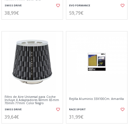
SWISS DRIVE
EVO FORMANCE
38,99€
59,79€
Filtro de Aire Universal para Coche
Rejilla Aluminio 33X100Cm. Amarilla
Incluye 4 Adaptadores 60mm 65mm
70mm 77mm Color Negro
SWISS DRIVE
RACE SPORT
39,64€
31,99€