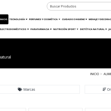
INICIO
TECNOLOGÍA
PERFUMES Y COSMÉTICA
CUIDADO E HIGIENE
MEHAJE Y DECORA
ELECTRODOMÉSTICOS
PARAFARMACIA
NUTRICIÓN SPORT
DIETÉTICA NATURAL
J
atural
INICIO
ALIM
Marcas
Or