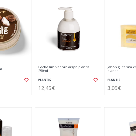
Leche limpiadora argan plantis
Jabón glicerina 
ml
250ml
plantis
PLANTIS
PLANTIS
12,45€
3,09€