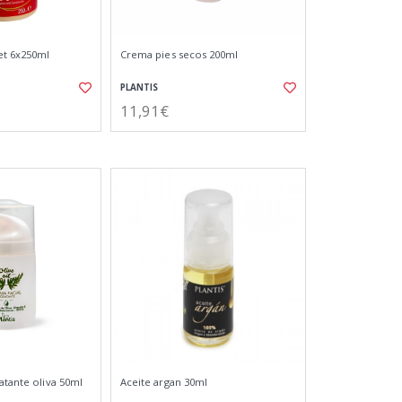
et 6x250ml
Crema pies secos 200ml
PLANTIS
11,91€
atante oliva 50ml
Aceite argan 30ml