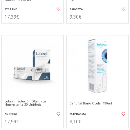
SYSTANE
BAÑOFTAL
17,39€
9,30€
Lubristil Solución Oftálmica
Bañoftal Baño Ocular 190ml
Humectante 30 Unidosis
ANGELINI
M4 PHARMA
17,99€
8,10€