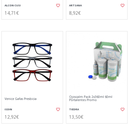
ALCON CUSI
ARTSANA
14,71€
8,92€
Ojoscalm Pack 2x360ml 60ml
Venice Gafas Presbicia
Portalentes Promo
ISDIN
TIEDRA
12,92€
13,50€