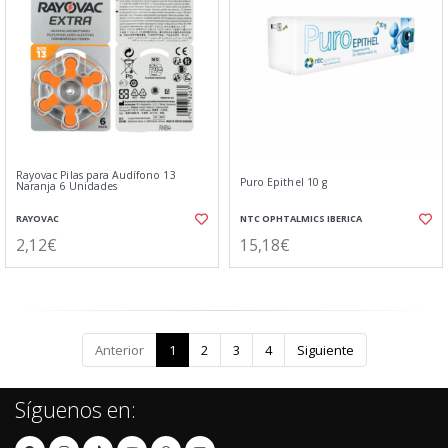
Rayovac Pilas para Audífono 13
Puro Epithel 10 g
Naranja 6 Unidades
RAYOVAC
NTC OPHTALMICS IBERICA
2,12€
15,18€
Anterior
1
2
3
4
Siguiente
Síguenos en: