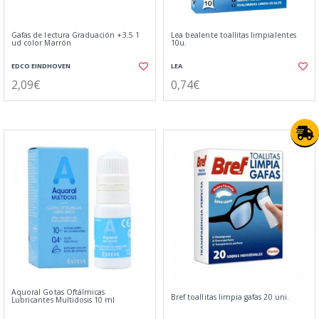
Gafas de lectura Graduación +3.5 1
Lea bealente toallitas limpialentes
ud color Marrón
10u.
EDCO EINDHOVEN
LEA
2,09€
0,74€
Aquoral Gotas Oftálmicas
Bref toallitas limpia gafas 20 uni.
Lubricantes Multidosis 10 ml