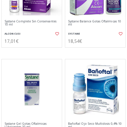
Systane Complete Sin Conservantes
Systane Balance Gotas Oftalmicas 10
10 ml
ml
ALCON CUSI
SYSTANE
17,01€
18,54€
Systane Gel Gotas Oftalmicas
Bañoftal Ojo Seco Multidosis 0,4% 10
Lubricantes 10 ml
ml