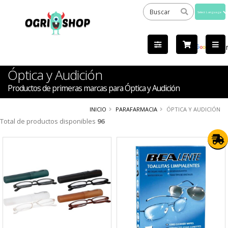
Powered
by
Tra
Óptica y Audición
Productos de primeras marcas para Óptica y Audición
INICIO
PARAFARMACIA
ÓPTICA Y AUDICIÓN
Total de productos disponibles
96