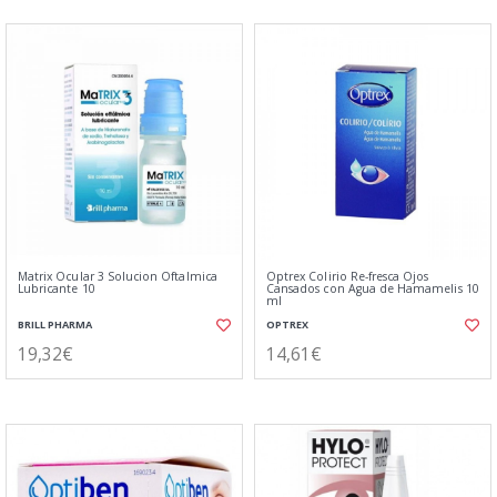
Matrix Ocular 3 Solucion Oftalmica
Optrex Colirio Re-fresca Ojos
Lubricante 10
Cansados con Agua de Hamamelis 10
ml
BRILL PHARMA
OPTREX
19,32€
14,61€