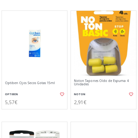
Noton Tapones Oído de Espuma 4
Optiben Ojos Secos Gotas 15ml
Unidades
OPTIBEN
NOTON
5,57€
2,91€