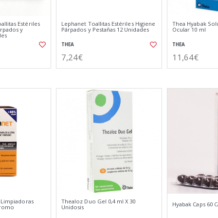
litas Estériles
Lephanet Toallitas Estériles Higiene
Thea Hyabak Sol
árpados y
Párpados y Pestañas 12 Unidades
Ocular 10 ml
des
THEA
THEA
7,24€
11,64€
s Limpiadoras
Thealoz Duo Gel 0,4 ml X 30
Hyabak Caps 60 C
Promo
Unidosis