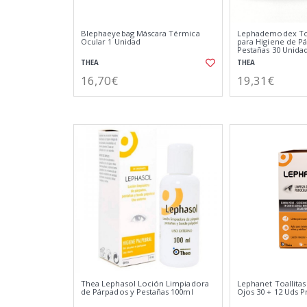
Blephaeyebag Máscara Térmica
Lephademodex Toal
Ocular 1 Unidad
para Higiene de P
Pestañas 30 Unida
THEA
THEA
16,70€
19,31€
Thea Lephasol Loción Limpiadora
Lephanet Toallita
de Párpados y Pestañas 100ml
Ojos 30 + 12 Uds 