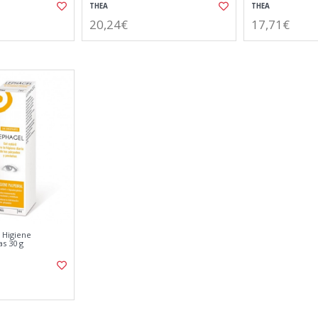
THEA
THEA
20,24€
17,71€
 Higiene
s 30 g