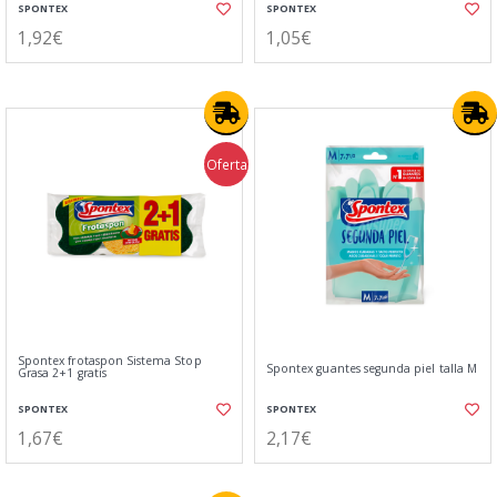
SPONTEX
SPONTEX
1,92€
1,05€
Oferta
Spontex frotaspon Sistema Stop
Spontex guantes segunda piel talla M
Grasa 2+1 gratis
SPONTEX
SPONTEX
1,67€
2,17€