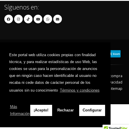
Síguenos en:
Este portal web utiliza cookies propias con finalidad
técnica, y para realizar estadísticas de uso Web, las
cookies se usan para la personalización de anuncios
que en ningún caso hacen identificable al usuario no
Contacto
Aviso Legal
Condiciones de compra
Política de envíos
Política de devolución
Política de Privacidad
recaba ni cede datos de carácter personal de los
Política de Cookies
Sitemap
usuarios sin su conocimiento
Términos y condiciones
© 2026 - Todos los derechos reservados.
Más
¡Acepto!
Rechazar
Configurar
Información