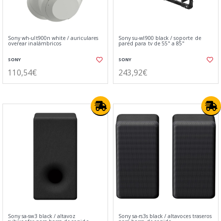
Sony wh-ult900n white / auriculares
Sony su-wl900 black / soporte de
overear inalámbricos
pared para tv de 55" a 85"
SONY
SONY
110,54€
243,92€
Sony sa-sw3 black / altavoz
Sony sa-rs3s black / altavoces traseros