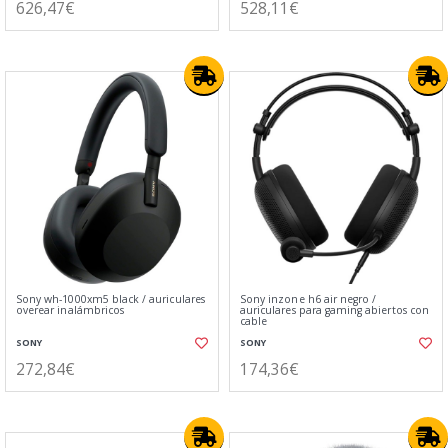
626,47€
528,11€
Sony wh-1000xm5 black / auriculares
Sony inzone h6 air negro /
overear inalámbricos
auriculares para gaming abiertos con
cable
SONY
SONY
272,84€
174,36€