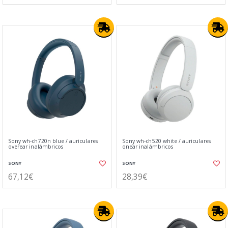
Sony wh-ch720n blue / auriculares
Sony wh-ch520 white / auriculares
overear inalámbricos
onear inalámbricos
SONY
SONY
67,12€
28,39€