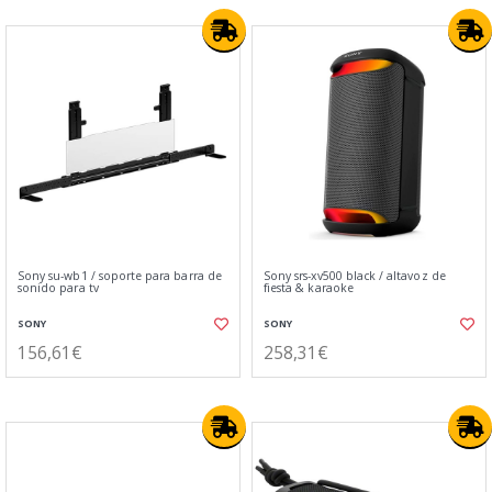
Sony su-wb1 / soporte para barra de
Sony srs-xv500 black / altavoz de
sonido para tv
fiesta & karaoke
SONY
SONY
156,61€
258,31€