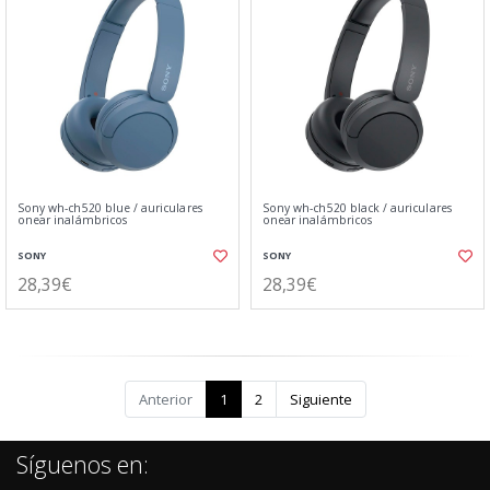
Sony wh-ch520 blue / auriculares
Sony wh-ch520 black / auriculares
onear inalámbricos
onear inalámbricos
SONY
SONY
28,39€
28,39€
Anterior
1
2
Siguiente
Síguenos en: