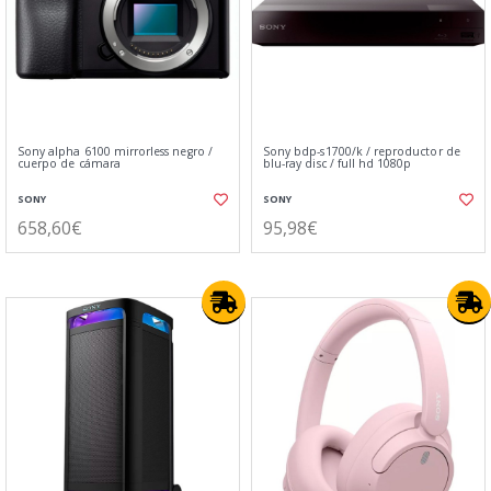
Sony alpha 6100 mirrorless negro /
Sony bdp-s1700/k / reproductor de
cuerpo de cámara
blu-ray disc / full hd 1080p
SONY
SONY
658,60€
95,98€