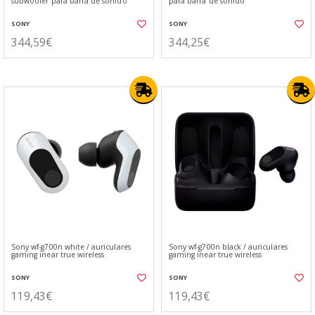
subwoofer para barra de sonido
para barra de sonido
SONY
SONY
344,59€
344,25€
Sony wf-g700n white / auriculares
Sony wf-g700n black / auriculares
gaming inear true wireless
gaming inear true wireless
SONY
SONY
119,43€
119,43€