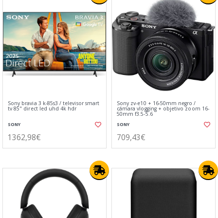
Sony bravia 3 k-85s3 / televisor smart
Sony zv-e10 + 16-50mm negro /
tv 85" direct led uhd 4k hdr
cámara vlogging + objetivo zoom 16-
50mm f3.5-5.6
SONY
SONY
1362,98€
709,43€