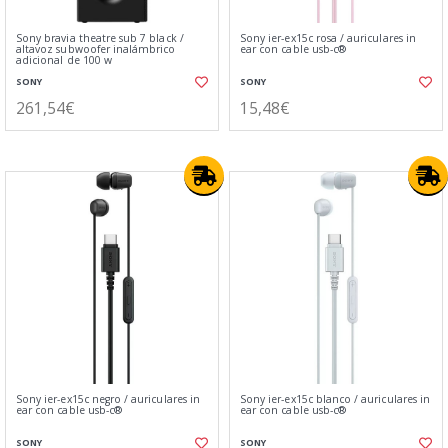
Sony bravia theatre sub 7 black /
Sony ier-ex15c rosa / auriculares in
altavoz subwoofer inalámbrico
ear con cable usb-c®
adicional de 100 w
SONY
SONY
261,54€
15,48€
Sony ier-ex15c negro / auriculares in
Sony ier-ex15c blanco / auriculares in
ear con cable usb-c®
ear con cable usb-c®
SONY
SONY