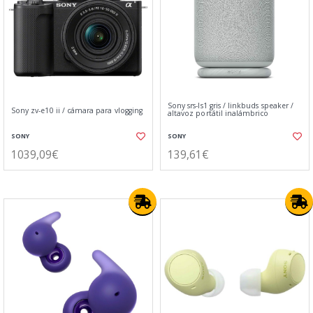
Sony srs-ls1 gris / linkbuds speaker /
Sony zv-e10 ii / cámara para vlogging
altavoz portátil inalámbrico
SONY
SONY
1039,09€
139,61€