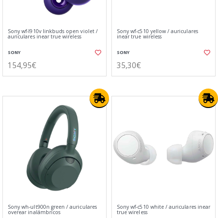
Sony wf-l910v linkbuds open violet /
Sony wf-c510 yellow / auriculares
auriculares inear true wireless
inear true wireless
SONY
SONY
154,95€
35,30€
Sony wh-ult900n green / auriculares
Sony wf-c510 white / auriculares inear
overear inalámbricos
true wireless