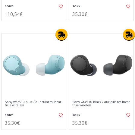
SONY
SONY
110,54€
35,30€
Sony wf-c510 blue / auriculares inear
Sony wf-c510 black / auriculares inear
true wireless
true wireless
SONY
SONY
35,30€
35,30€