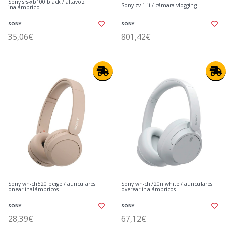
Sony srs-xb100 black / altavoz
Sony zv-1 ii / cámara vlogging
inalámbrico
SONY
SONY
35,06€
801,42€
Sony wh-ch520 beige / auriculares
Sony wh-ch720n white / auriculares
onear inalámbricos
overear inalámbricos
SONY
SONY
28,39€
67,12€