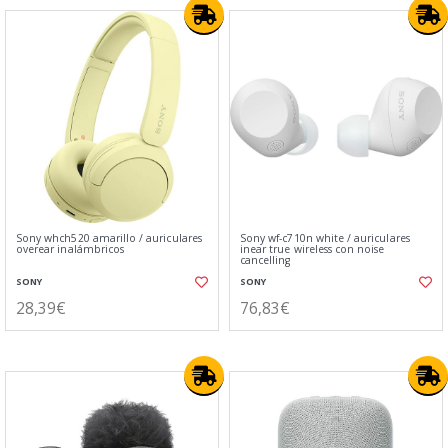
Sony whch520 amarillo / auriculares
Sony wf-c710n white / auriculares
overear inalámbricos
inear true wireless con noise
cancelling
SONY
SONY
28,39€
76,83€