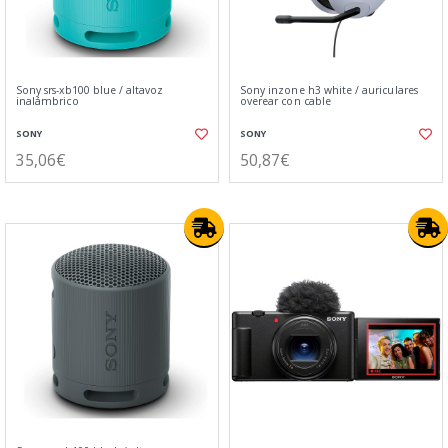
Sony srs-xb100 blue / altavoz
Sony inzone h3 white / auriculares
inalámbrico
overear con cable
SONY
SONY
35,06€
50,87€