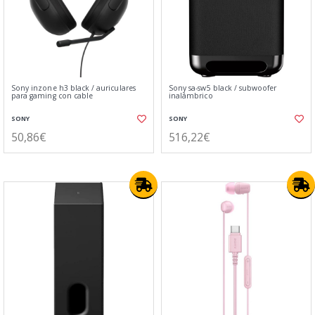
Sony inzone h3 black / auriculares
Sony sa-sw5 black / subwoofer
para gaming con cable
inalámbrico
SONY
SONY
50,86€
516,22€