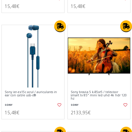
15,48€
15,48€
Sony ier-ex15c azul / auriculares in
Sony bravia 5 k-85xr5 / televisor
ear con cable usb-c®
smart tv 85" mini led uhd 4k hdr 120
hz
SONY
SONY
15,48€
2133,95€