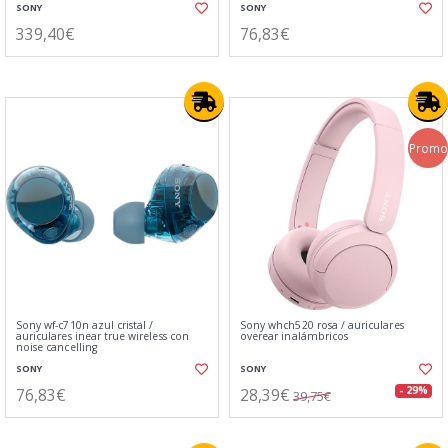
SONY
SONY
339,40€
76,83€
Promo
Sony wf-c710n azul cristal /
Sony whch520 rosa / auriculares
auriculares inear true wireless con
overear inalámbricos
noise cancelling
SONY
SONY
76,83€
28,39€
- 29%
39,75€