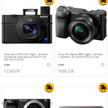
Sony dsc-rx100 m7a negra / cámara
Sony evil alpha 6400 negra / cámara
compacta zeiss vario-sonnar t* 24-
+ objetivo 18-135mm f3.5-5.6 oss
200 mm f2.8-4.5
SONY
SONY
1224,07€
1036,52€