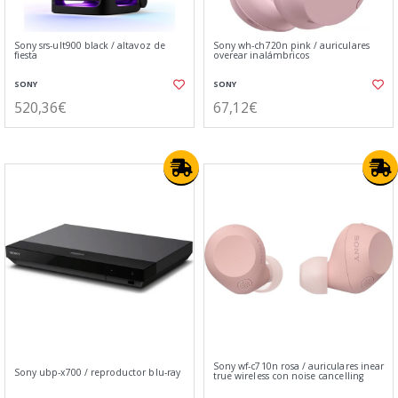
Sony srs-ult900 black / altavoz de
Sony wh-ch720n pink / auriculares
fiesta
overear inalámbricos
SONY
SONY
520,36€
67,12€
Sony wf-c710n rosa / auriculares inear
Sony ubp-x700 / reproductor blu-ray
true wireless con noise cancelling