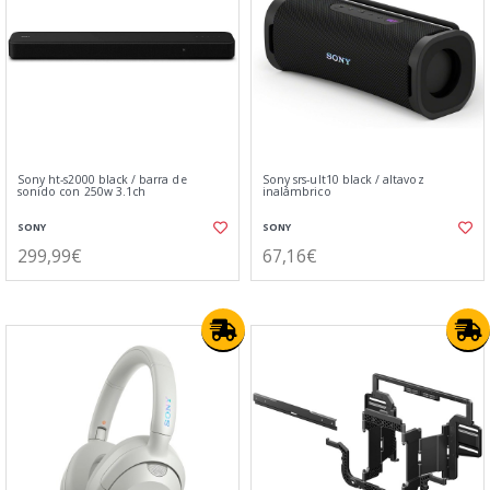
Sony ht-s2000 black / barra de
Sony srs-ult10 black / altavoz
sonido con 250w 3.1ch
inalámbrico
SONY
SONY
299,99€
67,16€