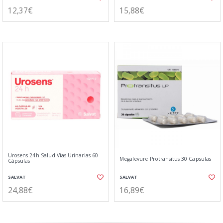
12,37€
15,88€
Urosens 24h Salud Vías Urinarias 60
Megalevure Protransitus 30 Capsulas
Cápsulas
SALVAT
SALVAT
24,88€
16,89€