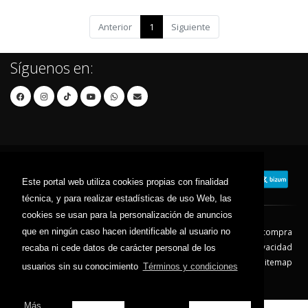
Anterior
1
Siguiente
Síguenos en:
Este portal web utiliza cookies propias con finalidad
técnica, y para realizar estadísticas de uso Web, las
cookies se usan para la personalización de anuncios
que en ningún caso hacen identificable al usuario no
Contacto
Aviso Legal
Condiciones de compra
Política de envíos
Política de devolución
Política de Privacidad
recaba ni cede datos de carácter personal de los
Política de Cookies
Sitemap
usuarios sin su conocimiento
Términos y condiciones
© 2026 - Todos los derechos reservados.
Más