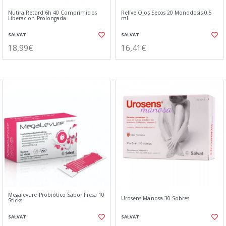
Nutira Retard 6h 40 Comprimidos
Relive Ojos Secos 20 Monodosis 0,5
Liberacion Prolongada
ml
SALVAT
SALVAT
18,99€
16,41€
Megalevure Probiótico Sabor Fresa 10
Urosens Manosa 30 Sobres
Sticks
SALVAT
SALVAT