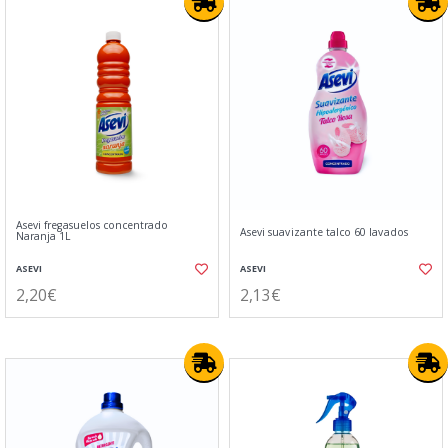
Asevi fregasuelos concentrado
Asevi suavizante talco 60 lavados
Naranja 1L
ASEVI
ASEVI
2,20€
2,13€