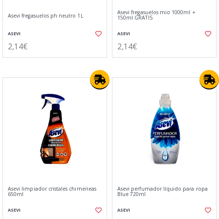
Asevi fregasuelos mio 1000ml +
Asevi fregasuelos ph neutro 1L
150ml GRATIS
ASEVI
ASEVI
2,14€
2,14€
Asevi limpiador cristales chimeneas
Asevi perfumador líquido para ropa
650ml
Blue 720ml
ASEVI
ASEVI