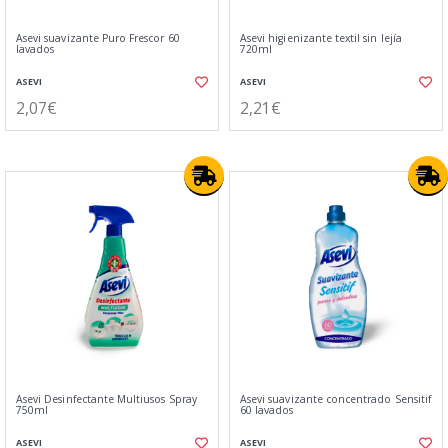
Asevi suavizante Puro Frescor 60
Asevi higienizante textil sin lejía
lavados
720ml
ASEVI
ASEVI
2,07€
2,21€
Asevi Desinfectante Multiusos Spray
Asevi suavizante concentrado Sensitif
750ml
60 lavados
ASEVI
ASEVI