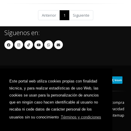
Anterior
1
Siguiente
Síguenos en:
Este portal web utiliza cookies propias con finalidad
técnica, y para realizar estadísticas de uso Web, las
cookies se usan para la personalización de anuncios
que en ningún caso hacen identificable al usuario no
Contacto
Aviso Legal
Condiciones de compra
Política de envíos
Política de devolución
Política de Privacidad
recaba ni cede datos de carácter personal de los
Política de Cookies
Sitemap
usuarios sin su conocimiento
Términos y condiciones
© 2026 - Todos los derechos reservados.