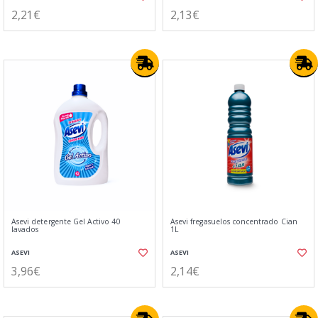
2,21€
2,13€
Asevi detergente Gel Activo 40
Asevi fregasuelos concentrado Cian
lavados
1L
ASEVI
ASEVI
3,96€
2,14€