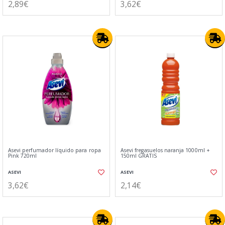
2,89€
3,62€
Asevi perfumador líquido para ropa
Asevi fregasuelos naranja 1000ml +
Pink 720ml
150ml GRATIS
ASEVI
ASEVI
3,62€
2,14€