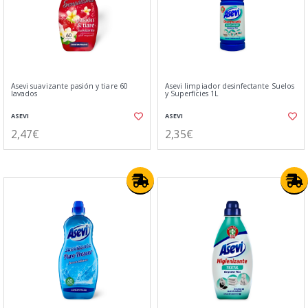
Asevi suavizante pasión y tiare 60
Asevi limpiador desinfectante Suelos
lavados
y Superfícies 1L
ASEVI
ASEVI
2,47€
2,35€